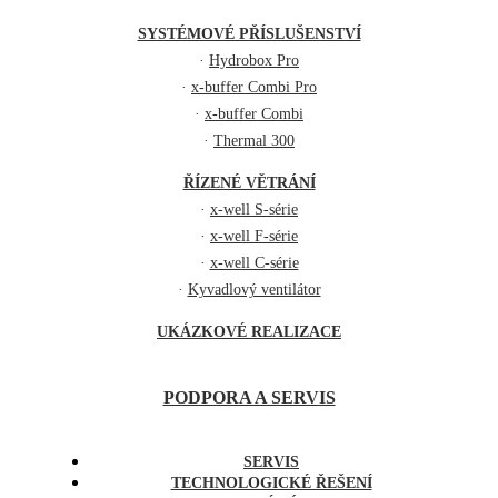
SYSTÉMOVÉ PŘÍSLUŠENSTVÍ
·
Hydrobox Pro
·
x-buffer Combi Pro
·
x-buffer Combi
·
Thermal 300
ŘÍZENÉ VĚTRÁNÍ
·
x-well S-série
·
x-well F-série
·
x-well C-série
·
Kyvadlový ventilátor
UKÁZKOVÉ REALIZACE
PODPORA A SERVIS
SERVIS
TECHNOLOGICKÉ ŘEŠENÍ