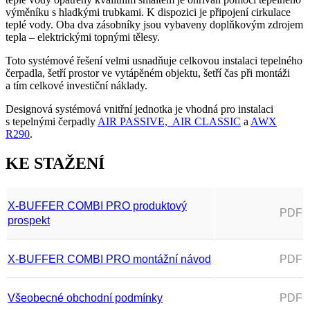
výměníku s hladkými trubkami. K dispozici je připojení cirkulace
teplé vody. Oba dva zásobníky jsou vybaveny doplňkovým zdrojem
tepla – elektrickými topnými tělesy.
Toto systémové řešení velmi usnadňuje celkovou instalaci tepelného
čerpadla, šetří prostor ve vytápěném objektu, šetří čas při montáži
a tím celkové investiční náklady.
Designová systémová vnitřní jednotka je vhodná pro instalaci
s tepelnými čerpadly
AIR PASSIVE, AIR CLASSIC
a
AWX
R290
.
KE STAŽENÍ
X-BUFFER COMBI PRO produktový
PDF
prospekt
X-BUFFER COMBI PRO montážní návod
PDF
Všeobecné obchodní podmínky
PDF