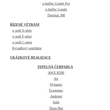
·
x-buffer Combi Pro
·
x-buffer Combi
·
Thermal 300
ŘÍZENÉ VĚTRÁNÍ
·
x-well S-série
·
x-well F-série
·
x-well C-série
·
Kyvadlový ventilátor
UKÁZKOVÉ REALIZACE
TEPELNÁ ČERPADLA
·
AWX R290
·
Air
·
Dynamic
·
Economic
·
Ambient
·
Split
·
Terra Neo