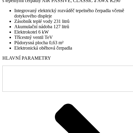
s tepelnými čerpadly AIR PASSIVE, CLASSIC a AWX R290
Integrovaný elektrický rozváděč tepelného čerpadla včetně
dotykového displeje
Zásobník teplé vody 231 litrů
Akumulační nádoba 127 litrů
Elektrokotel 6 kW
Třícestný ventil TeV
Půdorysná plocha 0,63 m²
Elektronická oběhová čerpadla
HLAVNÍ PARAMETRY