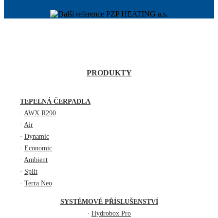
PRODUKTY
TEPELNÁ ČERPADLA
·
AWX R290
·
Air
·
Dynamic
·
Economic
·
Ambient
·
Split
·
Terra Neo
SYSTÉMOVÉ PŘÍSLUŠENSTVÍ
·
Hydrobox Pro