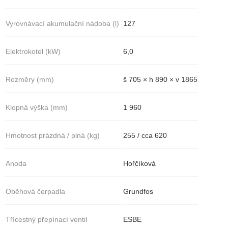
Vyrovnávací akumulační nádoba (l)
127
Elektrokotel (kW)
6,0
Rozměry (mm)
š 705 × h 890 × v 1865
Klopná výška (mm)
1 960
Hmotnost prázdná / plná (kg)
255 / cca 620
Anoda
Hořčíková
Oběhová čerpadla
Grundfos
Třícestný přepínací ventil
ESBE