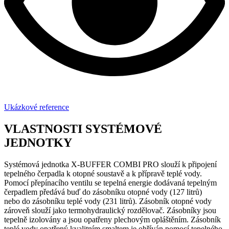
Ukázkové reference
VLASTNOSTI SYSTÉMOVÉ
JEDNOTKY
Systémová jednotka X-BUFFER COMBI PRO slouží k připojení
tepelného čerpadla k otopné soustavě a k přípravě teplé vody.
Pomocí přepínacího ventilu se tepelná energie dodávaná tepelným
čerpadlem předává buď do zásobníku otopné vody (127 litrů)
nebo do zásobníku teplé vody (231 litrů). Zásobník otopné vody
zároveň slouží jako termohydraulický rozdělovač. Zásobníky jsou
tepelně izolovány a jsou opatřeny plechovým opláštěním. Zásobník
teplé vody opatřený kvalitním smaltem je ohříván pomocí tepelného