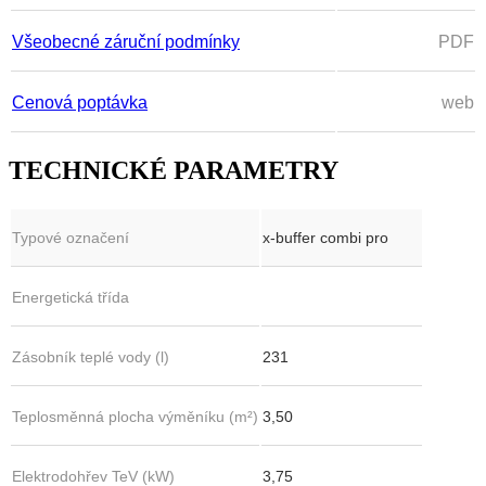
Všeobecné záruční podmínky
PDF
Cenová poptávka
web
TECHNICKÉ PARAMETRY
Typové označení
x-buffer combi pro
Energetická třída
Zásobník teplé vody (l)
231
Teplosměnná plocha výměníku (m²)
3,50
Elektrodohřev TeV (kW)
3,75