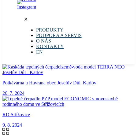
✕
PRODUKTY
PODPORA A SERVIS
O NÁS
KONTAKTY
EN
Potkávárna u Havrana obec Josefův Důl, Karlov
26. 7. 2024
RD Střížovice
9. 8. 2024