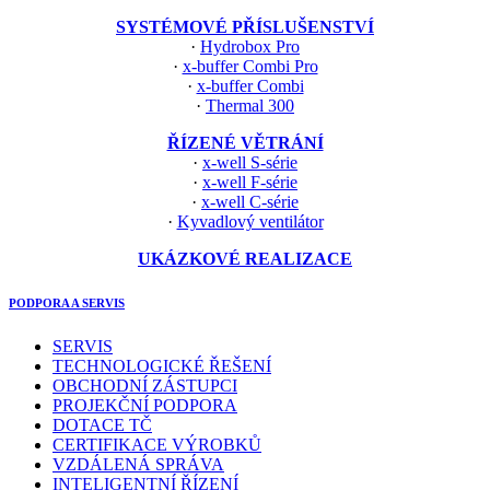
SYSTÉMOVÉ PŘÍSLUŠENSTVÍ
·
Hydrobox Pro
·
x-buffer Combi Pro
·
x-buffer Combi
·
Thermal 300
ŘÍZENÉ VĚTRÁNÍ
·
x-well S-série
·
x-well F-série
·
x-well C-série
·
Kyvadlový ventilátor
UKÁZKOVÉ REALIZACE
PODPORA A SERVIS
SERVIS
TECHNOLOGICKÉ ŘEŠENÍ
OBCHODNÍ ZÁSTUPCI
PROJEKČNÍ PODPORA
DOTACE TČ
CERTIFIKACE VÝROBKŮ
VZDÁLENÁ SPRÁVA
INTELIGENTNÍ ŘÍZENÍ