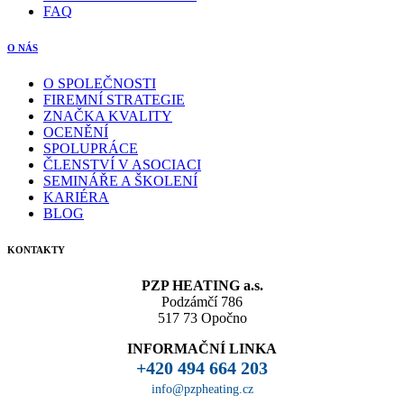
FAQ
O NÁS
O SPOLEČNOSTI
FIREMNÍ STRATEGIE
ZNAČKA KVALITY
OCENĚNÍ
SPOLUPRÁCE
ČLENSTVÍ V ASOCIACI
SEMINÁŘE A ŠKOLENÍ
KARIÉRA
BLOG
KONTAKTY
PZP HEATING a.s.
Podzámčí 786
517 73 Opočno
INFORMAČNÍ LINKA
+420 494 664 203
info@pzpheating.cz