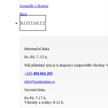
Semináře a školení
Blog
KONTAKTY
Informační linka
Po–Pá: 7–15 h.
Náš přátelský tým je k dispozici zodpovědět všechny V
+420
494 664 203
info@pzpheating.cz
Servisní linka
Po-Pá: 7-17 h.
Víkendy a svátky: 8-12 h.