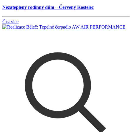
Nezateplený rodinný dům – Červený Kostelec
Číst více