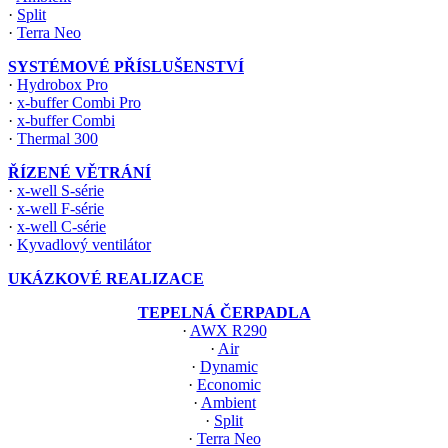
·
Split
·
Terra Neo
SYSTÉMOVÉ PŘÍSLUŠENSTVÍ
·
Hydrobox Pro
·
x-buffer Combi Pro
·
x-buffer Combi
·
Thermal 300
ŘÍZENÉ VĚTRÁNÍ
·
x-well S-série
·
x-well F-série
·
x-well C-série
·
Kyvadlový ventilátor
UKÁZKOVÉ REALIZACE
TEPELNÁ ČERPADLA
·
AWX R290
·
Air
·
Dynamic
·
Economic
·
Ambient
·
Split
·
Terra Neo