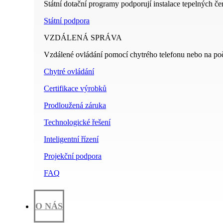
Státní dotační programy podporují instalace tepelných če
Státní podpora
VZDÁLENÁ SPRÁVA
Vzdálené ovládání pomocí chytrého telefonu nebo na poč
Chytré ovládání
Certifikace výrobků
Prodloužená záruka
Technologické řešení
Inteligentní řízení
Projekční podpora
FAQ
O NÁS