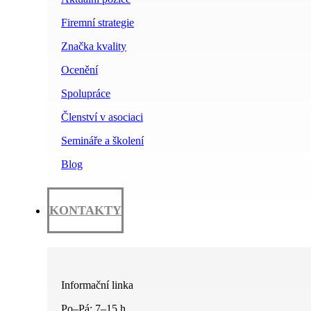
Firemní strategie
Značka kvality
Ocenění
Spolupráce
Členství v asociaci
Semináře a školení
Blog
KONTAKTY
Informační linka
Po–Pá: 7–15 h.