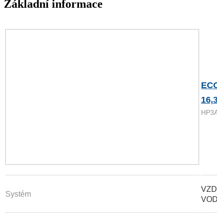
Základní informace
EC
16,
HP3
VZD
Systém
VO