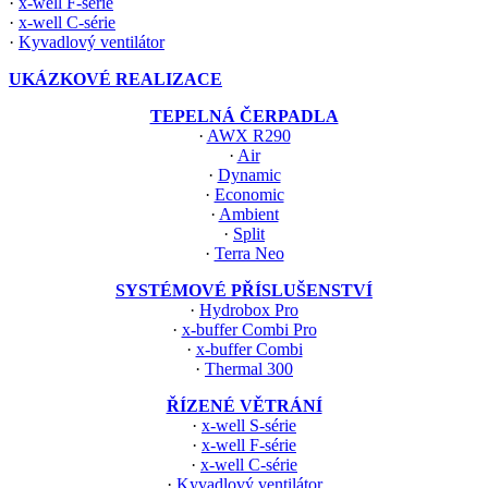
·
x-well F-série
·
x-well C-série
·
Kyvadlový ventilátor
UKÁZKOVÉ REALIZACE
TEPELNÁ ČERPADLA
·
AWX R290
·
Air
·
Dynamic
·
Economic
·
Ambient
·
Split
·
Terra Neo
SYSTÉMOVÉ PŘÍSLUŠENSTVÍ
·
Hydrobox Pro
·
x-buffer Combi Pro
·
x-buffer Combi
·
Thermal 300
ŘÍZENÉ VĚTRÁNÍ
·
x-well S-série
·
x-well F-série
·
x-well C-série
·
Kyvadlový ventilátor