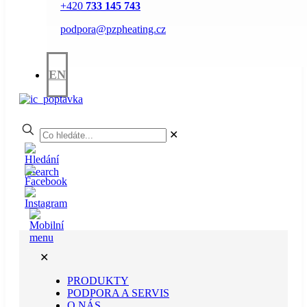
+420
733 145 743
podpora@pzpheating.cz
EN
✕
✕
PRODUKTY
PODPORA A SERVIS
O NÁS