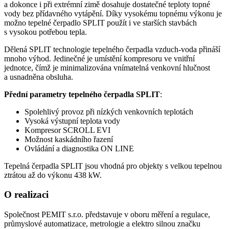
a dokonce i při extrémní zimě dosahuje dostatečné teploty topné
vody bez přídavného vytápění. Díky vysokému topnému výkonu je
možno tepelné čerpadlo SPLIT použít i ve starších stavbách
s vysokou potřebou tepla.
Dělená SPLIT technologie tepelného čerpadla vzduch-voda přináší
mnoho výhod. Jedinečné je umístění kompresoru ve vnitřní
jednotce, čímž je minimalizována vnímatelná venkovní hlučnost
a usnadněna obsluha.
Přední parametry tepelného čerpadla SPLIT
:
Spolehlivý provoz při nízkých venkovních teplotách
Vysoká výstupní teplota vody
Kompresor SCROLL EVI
Možnost kaskádního řazení
Ovládání a diagnostika ON LINE
Tepelná čerpadla SPLIT jsou vhodná pro objekty s velkou tepelnou
ztrátou až do výkonu 438 kW.
O realizaci
Společnost PEMIT s.r.o. představuje v oboru měření a regulace,
průmyslové automatizace, metrologie a elektro silnou značku