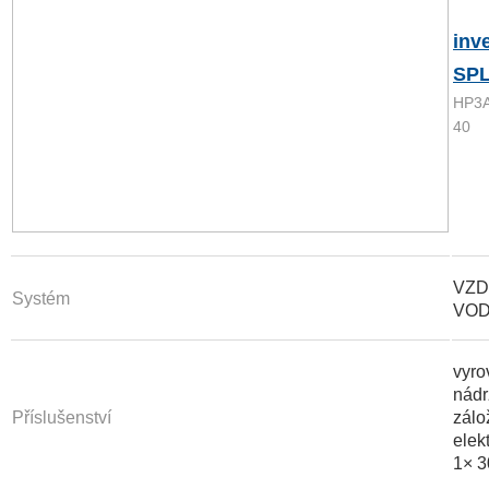
inv
SPL
HP3
40
VZD
Systém
VO
vyro
nádr
Příslušenství
zálo
elek
1× 