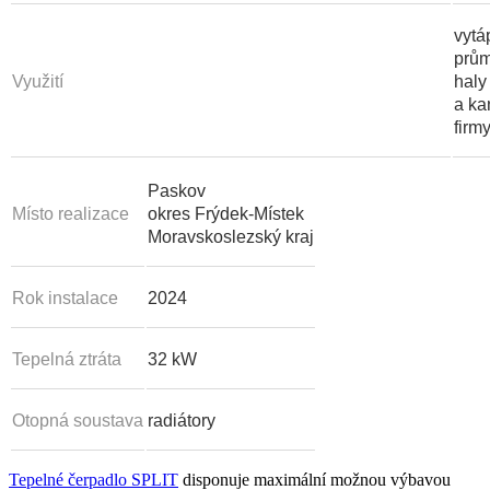
vytá
prům
Využití
haly
a ka
firm
Paskov
Místo realizace
okres Frýdek-Místek
Moravskoslezský kraj
Rok instalace
2024
Tepelná ztráta
32 kW
Otopná soustava
radiátory
Tepelné čerpadlo SPLIT
disponuje maximální možnou výbavou