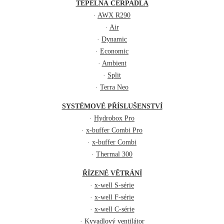
TEPELNÁ ČERPADLA
·
AWX R290
·
Air
·
Dynamic
·
Economic
·
Ambient
·
Split
·
Terra Neo
SYSTÉMOVÉ PŘÍSLUŠENSTVÍ
·
Hydrobox Pro
·
x-buffer Combi Pro
·
x-buffer Combi
·
Thermal 300
ŘÍZENÉ VĚTRÁNÍ
·
x-well S-série
·
x-well F-série
·
x-well C-série
·
Kyvadlový ventilátor