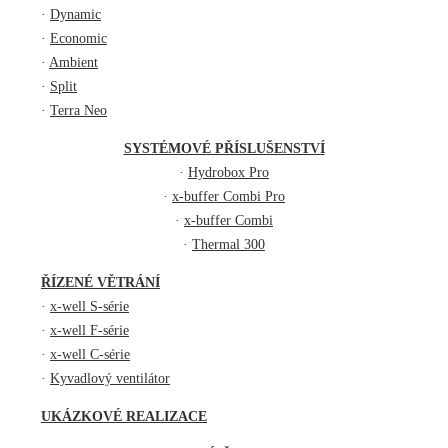
·
Dynamic
·
Economic
·
Ambient
·
Split
·
Terra Neo
SYSTÉMOVÉ PŘÍSLUŠENSTVÍ
·
Hydrobox Pro
·
x-buffer Combi Pro
·
x-buffer Combi
·
Thermal 300
ŘÍZENÉ VĚTRÁNÍ
·
x-well S-série
·
x-well F-série
·
x-well C-série
·
Kyvadlový ventilátor
UKÁZKOVÉ REALIZACE