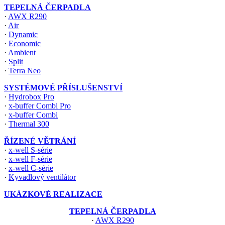
TEPELNÁ ČERPADLA
·
AWX R290
·
Air
·
Dynamic
·
Economic
·
Ambient
·
Split
·
Terra Neo
SYSTÉMOVÉ PŘÍSLUŠENSTVÍ
·
Hydrobox Pro
·
x-buffer Combi Pro
·
x-buffer Combi
·
Thermal 300
ŘÍZENÉ VĚTRÁNÍ
·
x-well S-série
·
x-well F-série
·
x-well C-série
·
Kyvadlový ventilátor
UKÁZKOVÉ REALIZACE
TEPELNÁ ČERPADLA
·
AWX R290