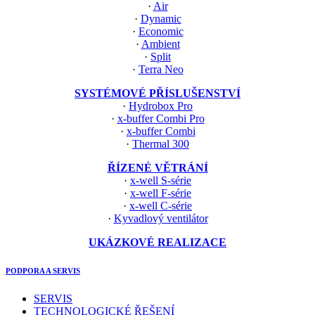
·
Air
·
Dynamic
·
Economic
·
Ambient
·
Split
·
Terra Neo
SYSTÉMOVÉ PŘÍSLUŠENSTVÍ
·
Hydrobox Pro
·
x-buffer Combi Pro
·
x-buffer Combi
·
Thermal 300
ŘÍZENÉ VĚTRÁNÍ
·
x-well S-série
·
x-well F-série
·
x-well C-série
·
Kyvadlový ventilátor
UKÁZKOVÉ REALIZACE
PODPORA A SERVIS
SERVIS
TECHNOLOGICKÉ ŘEŠENÍ