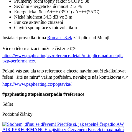
Průměrný roční topný faktor SCOP 5,38
Sezónní energetická účinnost 212 %
Energetická třída A+++ (35°C) / A+++(55°C)
Nízká hlučnost 34,3 dB ve 3 m
Funkce aktivního chlazení
Chytrá spolupráce s fotovoltaikou
Instalaci provedla firma
Roman Ježek
z Teplic nad Metují.
Více o této realizaci můžete číst zde 👉
https://www.pzpheating.cz/reference-detail/rd-teplice-nad-metuji-
pzp-performance/
.
Pokud vás zaujala tato reference a chcete navrhnout či zkalkulovat
řešení „šité na míru“ vašim potřebám, neváhejte nás kontaktovat 👉
https://www.pzpheating.cz/poptavka/
.
#pzpheating #tepelnacerpadla #reference
Sdílet
Podobné články