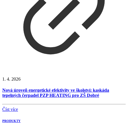
1. 4. 2026
Nová úroveň energetické efektivity ve školství: kaskáda
tepelných čerpadel PZP HEATING pro ZŠ Dobré
Číst více
PRODUKTY