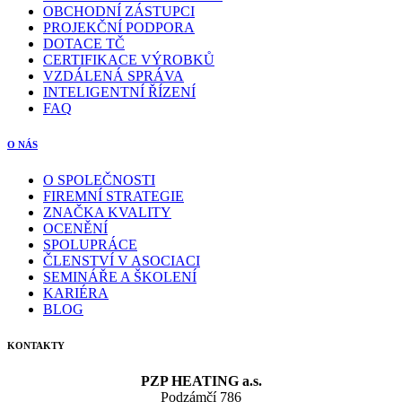
OBCHODNÍ ZÁSTUPCI
PROJEKČNÍ PODPORA
DOTACE TČ
CERTIFIKACE VÝROBKŮ
VZDÁLENÁ SPRÁVA
INTELIGENTNÍ ŘÍZENÍ
FAQ
O NÁS
O SPOLEČNOSTI
FIREMNÍ STRATEGIE
ZNAČKA KVALITY
OCENĚNÍ
SPOLUPRÁCE
ČLENSTVÍ V ASOCIACI
SEMINÁŘE A ŠKOLENÍ
KARIÉRA
BLOG
KONTAKTY
PZP HEATING a.s.
Podzámčí 786