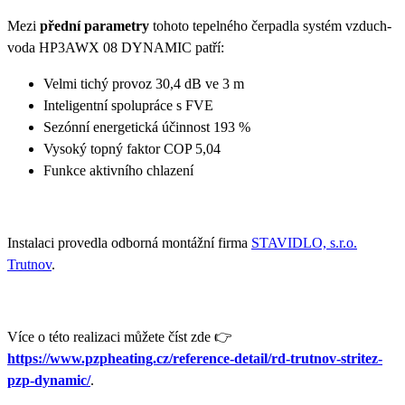
Mezi
přední parametry
tohoto tepelného čerpadla systém vzduch-
voda HP3AWX 08 DYNAMIC patří:
Velmi tichý provoz 30,4 dB ve 3 m
Inteligentní spolupráce s FVE
Sezónní energetická účinnost 193 %
Vysoký topný faktor COP 5,04
Funkce aktivního chlazení
Instalaci provedla odborná montážní firma
STAVIDLO, s.r.o.
Trutnov
.
Více o této realizaci můžete číst zde 👉
https://www.pzpheating.cz/reference-detail/rd-trutnov-stritez-
pzp-dynamic/
.