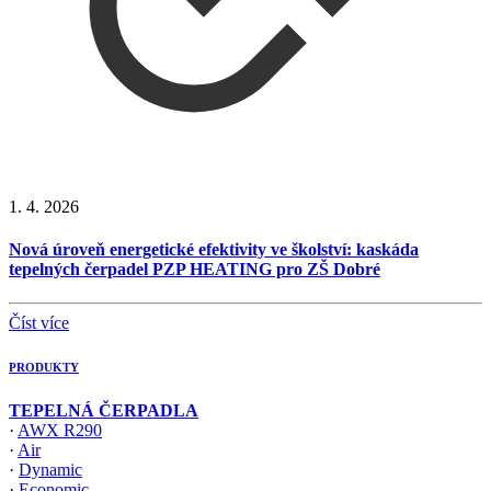
1. 4. 2026
Nová úroveň energetické efektivity ve školství: kaskáda
tepelných čerpadel PZP HEATING pro ZŠ Dobré
Číst více
PRODUKTY
TEPELNÁ ČERPADLA
·
AWX R290
·
Air
·
Dynamic
·
Economic