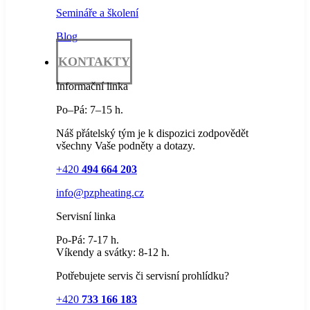
Semináře a školení
Blog
KONTAKTY
Informační linka
Po–Pá: 7–15 h.
Náš přátelský tým je k dispozici zodpovědět
všechny Vaše podněty a dotazy.
+420
494 664 203
info@pzpheating.cz
Servisní linka
Po-Pá: 7-17 h.
Víkendy a svátky: 8-12 h.
Potřebujete servis či servisní prohlídku?
+420
733 166 183