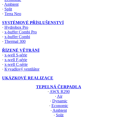
·
Ambient
·
Split
·
Terra Neo
SYSTÉMOVÉ PŘÍSLUŠENSTVÍ
·
Hydrobox Pro
·
x-buffer Combi Pro
·
x-buffer Combi
·
Thermal 300
ŘÍZENÉ VĚTRÁNÍ
·
x-well S-série
·
x-well F-série
·
x-well C-série
·
Kyvadlový ventilátor
UKÁZKOVÉ REALIZACE
TEPELNÁ ČERPADLA
·
AWX R290
·
Air
·
Dynamic
·
Economic
·
Ambient
·
Split