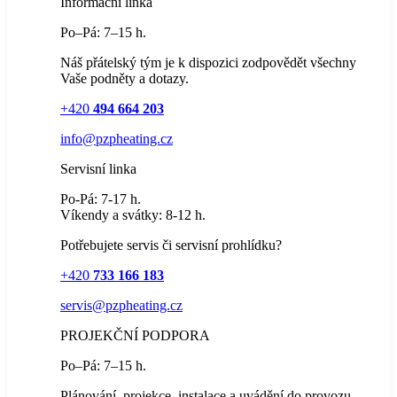
Informační linka
Po–Pá: 7–15 h.
Náš přátelský tým je k dispozici zodpovědět všechny
Vaše podněty a dotazy.
+420
494 664 203
info@pzpheating.cz
Servisní linka
Po-Pá: 7-17 h.
Víkendy a svátky: 8-12 h.
Potřebujete servis či servisní prohlídku?
+420
733 166 183
servis@pzpheating.cz
PROJEKČNÍ PODPORA
Po–Pá: 7–15 h.
Plánování, projekce, instalace a uvádění do provozu.