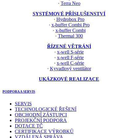
·
Terra Neo
SYSTÉMOVÉ PŘÍSLUŠENSTVÍ
·
Hydrobox Pro
·
x-buffer Combi Pro
·
x-buffer Combi
·
Thermal 300
ŘÍZENÉ VĚTRÁNÍ
·
x-well S-série
·
x-well F-série
·
x-well C-série
·
Kyvadlový ventilátor
UKÁZKOVÉ REALIZACE
PODPORA A SERVIS
SERVIS
TECHNOLOGICKÉ ŘEŠENÍ
OBCHODNÍ ZÁSTUPCI
PROJEKČNÍ PODPORA
DOTACE TČ
CERTIFIKACE VÝROBKŮ
VZDÁLENÁ SPRÁVA