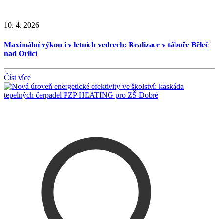
10. 4. 2026
Maximální výkon i v letních vedrech: Realizace v táboře Běleč
nad Orlicí
Číst více